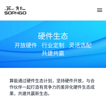
Tog
Navi
硬件生态
开放硬件
行业定制
灵活选配
共建共赢
算能通过硬件生态计划，坚持硬件开放，与合
作伙伴一起打造有竞争力的差异化硬件生态成
果，共建共赢新生态。