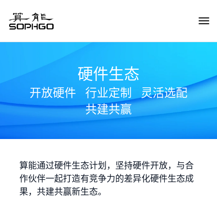
Tog
Navi
硬件生态
开放硬件
行业定制
灵活选配
共建共赢
算能通过硬件生态计划，坚持硬件开放，与合
作伙伴一起打造有竞争力的差异化硬件生态成
果，共建共赢新生态。