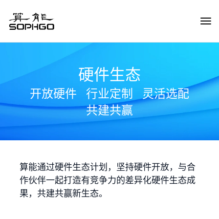
Tog
Navi
硬件生态
开放硬件
行业定制
灵活选配
共建共赢
算能通过硬件生态计划，坚持硬件开放，与合
作伙伴一起打造有竞争力的差异化硬件生态成
果，共建共赢新生态。