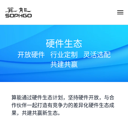
Tog
Navi
硬件生态
开放硬件
行业定制
灵活选配
共建共赢
算能通过硬件生态计划，坚持硬件开放，与合
作伙伴一起打造有竞争力的差异化硬件生态成
果，共建共赢新生态。