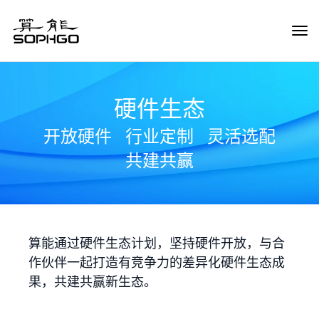
Tog
Navi
硬件生态
开放硬件
行业定制
灵活选配
共建共赢
算能通过硬件生态计划，坚持硬件开放，与合
作伙伴一起打造有竞争力的差异化硬件生态成
果，共建共赢新生态。