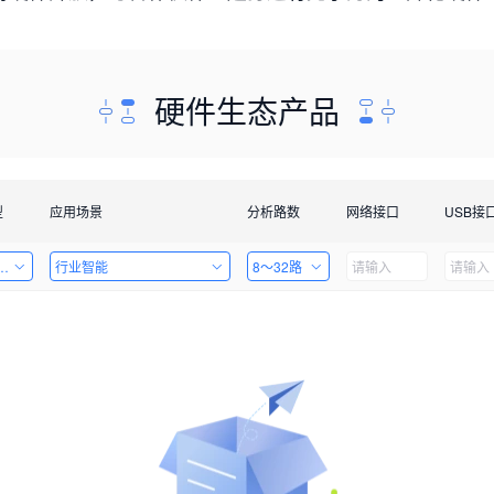
硬件生态产品
型
应用场景
分析路数
网络接口
USB接
套件
行业智能
8～32路