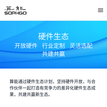
Tog
Navi
硬件生态
开放硬件
行业定制
灵活选配
共建共赢
算能通过硬件生态计划，坚持硬件开放，与合
作伙伴一起打造有竞争力的差异化硬件生态成
果，共建共赢新生态。