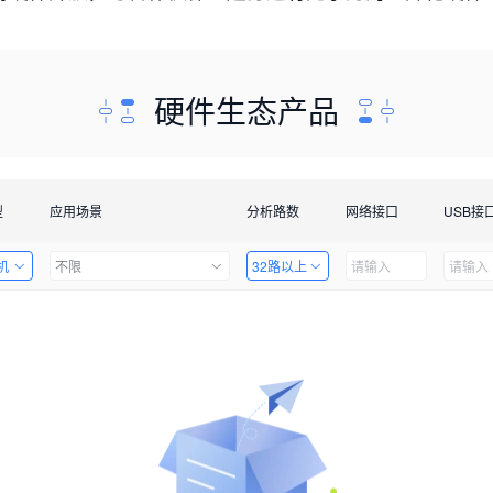
硬件生态产品
型
应用场景
分析路数
网络接口
USB接
机
不限
32路以上