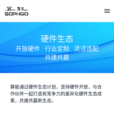
Tog
Navi
硬件生态
开放硬件
行业定制
灵活选配
共建共赢
算能通过硬件生态计划，坚持硬件开放，与合
作伙伴一起打造有竞争力的差异化硬件生态成
果，共建共赢新生态。