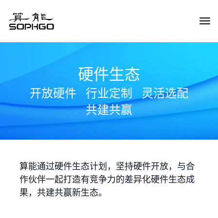
Tog
Navi
硬件生态
开放硬件
行业定制
灵活选配
共建共赢
算能通过硬件生态计划，坚持硬件开放，与合
作伙伴一起打造有竞争力的差异化硬件生态成
果，共建共赢新生态。