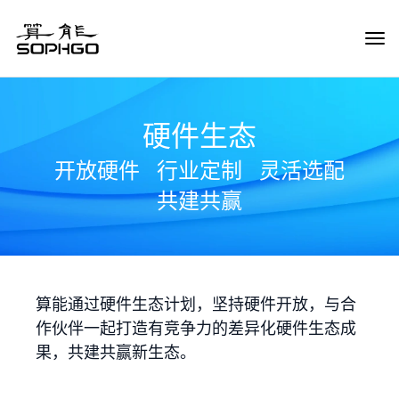
Tog
Navi
硬件生态
开放硬件
行业定制
灵活选配
共建共赢
算能通过硬件生态计划，坚持硬件开放，与合
作伙伴一起打造有竞争力的差异化硬件生态成
果，共建共赢新生态。