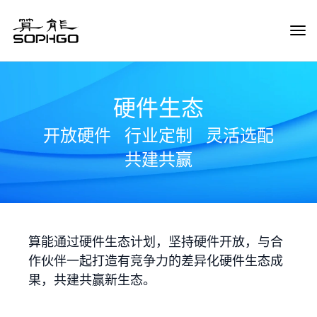
Tog
Navi
硬件生态
开放硬件
行业定制
灵活选配
共建共赢
算能通过硬件生态计划，坚持硬件开放，与合
作伙伴一起打造有竞争力的差异化硬件生态成
果，共建共赢新生态。