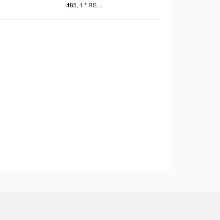
485, 1 * RS-
232, 1 *
Relay