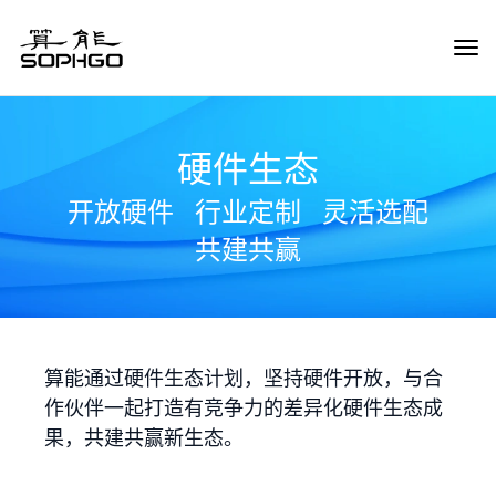
Tog
Navi
硬件生态
开放硬件
行业定制
灵活选配
共建共赢
算能通过硬件生态计划，坚持硬件开放，与合
作伙伴一起打造有竞争力的差异化硬件生态成
果，共建共赢新生态。