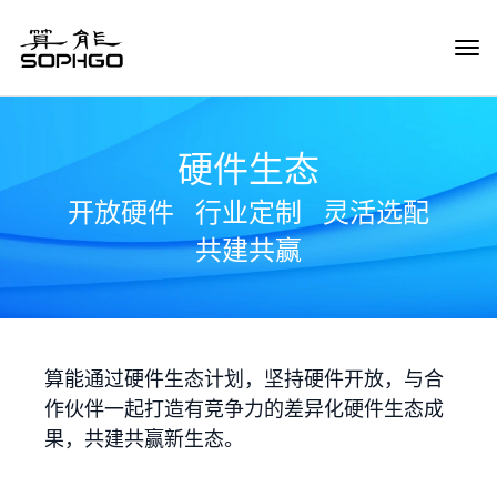
Tog
Navi
硬件生态
开放硬件
行业定制
灵活选配
共建共赢
算能通过硬件生态计划，坚持硬件开放，与合
作伙伴一起打造有竞争力的差异化硬件生态成
果，共建共赢新生态。