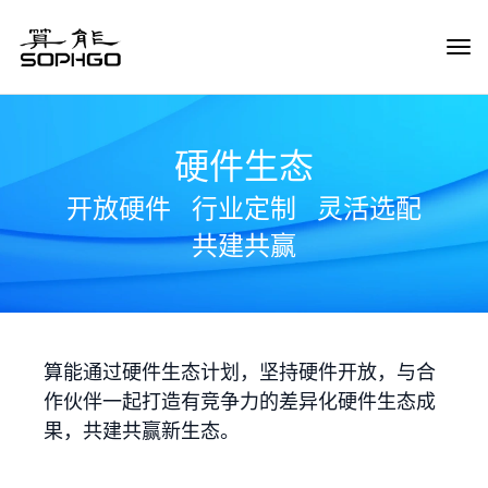
Tog
Navi
硬件生态
开放硬件
行业定制
灵活选配
共建共赢
算能通过硬件生态计划，坚持硬件开放，与合
作伙伴一起打造有竞争力的差异化硬件生态成
果，共建共赢新生态。