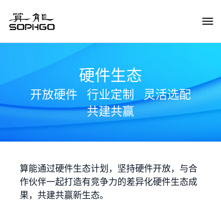
Tog
Navi
硬件生态
开放硬件
行业定制
灵活选配
共建共赢
算能通过硬件生态计划，坚持硬件开放，与合
作伙伴一起打造有竞争力的差异化硬件生态成
果，共建共赢新生态。