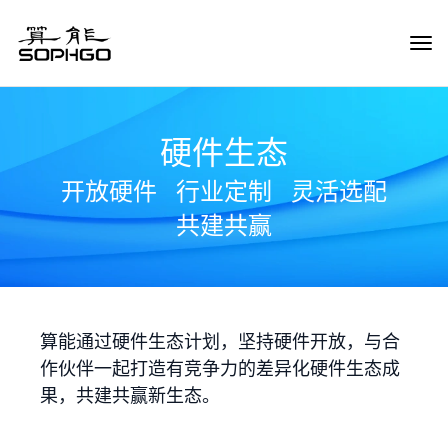
Tog
Navi
硬件生态
开放硬件
行业定制
灵活选配
共建共赢
算能通过硬件生态计划，坚持硬件开放，与合
作伙伴一起打造有竞争力的差异化硬件生态成
果，共建共赢新生态。