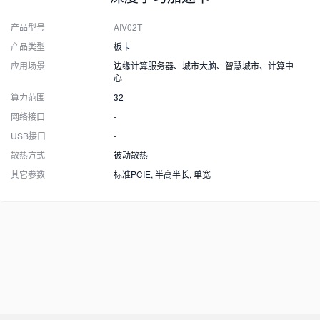
产品型号
AIV02T
产品类型
板卡
应用场景
边缘计算服务器、城市大脑、智慧城市、计算中
心
算力范围
32
网络接口
-
USB接口
-
散热方式
被动散热
其它参数
标准PCIE, 半高半长, 单宽