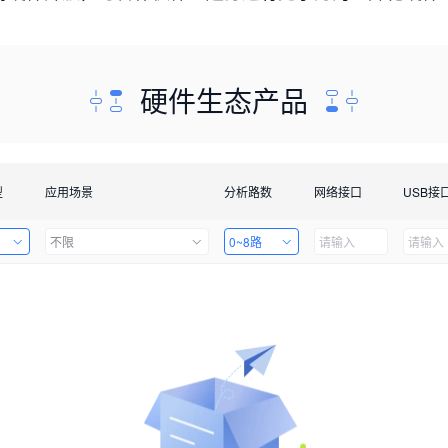
硬件生态产品
型
应用场景
分析路数
网络接口
USB接
不限
0~8路