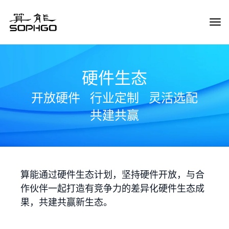
Tog
Navi
硬件生态
开放硬件
行业定制
灵活选配
共建共赢
算能通过硬件生态计划，坚持硬件开放，与合
作伙伴一起打造有竞争力的差异化硬件生态成
果，共建共赢新生态。