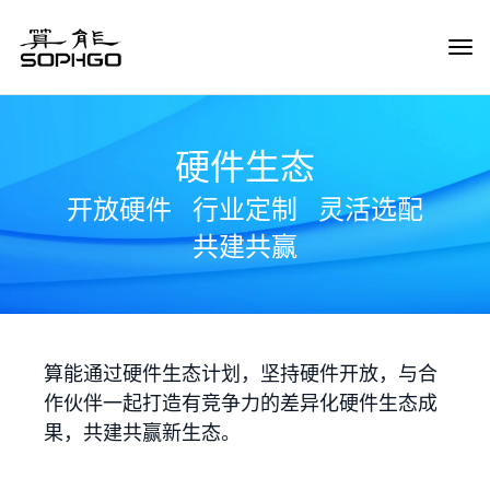
Tog
Navi
硬件生态
开放硬件
行业定制
灵活选配
共建共赢
算能通过硬件生态计划，坚持硬件开放，与合
作伙伴一起打造有竞争力的差异化硬件生态成
果，共建共赢新生态。