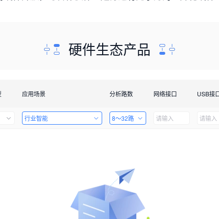
硬件生态产品
型
应用场景
分析路数
网络接口
USB接
行业智能
8～32路