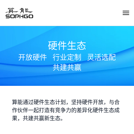
Tog
Navi
硬件生态
开放硬件
行业定制
灵活选配
共建共赢
算能通过硬件生态计划，坚持硬件开放，与合
作伙伴一起打造有竞争力的差异化硬件生态成
果，共建共赢新生态。