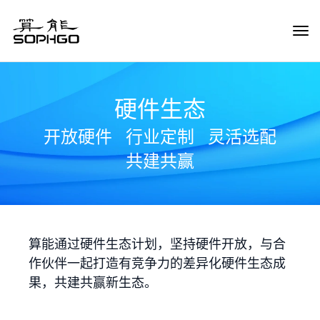
Tog
Navi
硬件生态
开放硬件
行业定制
灵活选配
共建共赢
算能通过硬件生态计划，坚持硬件开放，与合
作伙伴一起打造有竞争力的差异化硬件生态成
果，共建共赢新生态。