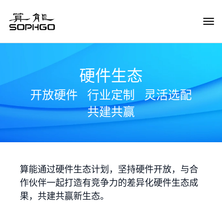
Tog
Navi
硬件生态
开放硬件
行业定制
灵活选配
共建共赢
算能通过硬件生态计划，坚持硬件开放，与合
作伙伴一起打造有竞争力的差异化硬件生态成
果，共建共赢新生态。