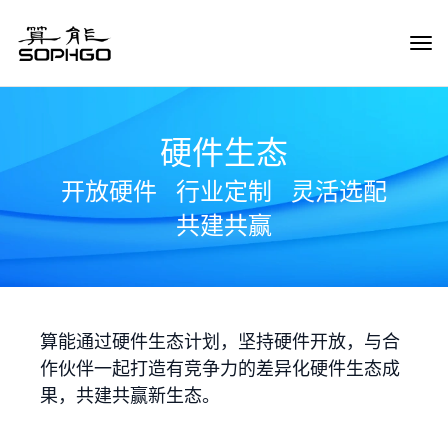
Tog
Navi
硬件生态
开放硬件
行业定制
灵活选配
共建共赢
算能通过硬件生态计划，坚持硬件开放，与合
作伙伴一起打造有竞争力的差异化硬件生态成
果，共建共赢新生态。