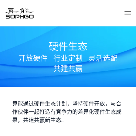
Tog
Navi
硬件生态
开放硬件
行业定制
灵活选配
共建共赢
算能通过硬件生态计划，坚持硬件开放，与合
作伙伴一起打造有竞争力的差异化硬件生态成
果，共建共赢新生态。