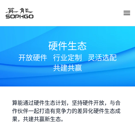
Tog
Navi
硬件生态
开放硬件
行业定制
灵活选配
共建共赢
算能通过硬件生态计划，坚持硬件开放，与合
作伙伴一起打造有竞争力的差异化硬件生态成
果，共建共赢新生态。