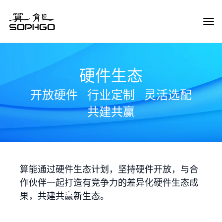
Tog
Navi
硬件生态
开放硬件
行业定制
灵活选配
共建共赢
算能通过硬件生态计划，坚持硬件开放，与合
作伙伴一起打造有竞争力的差异化硬件生态成
果，共建共赢新生态。