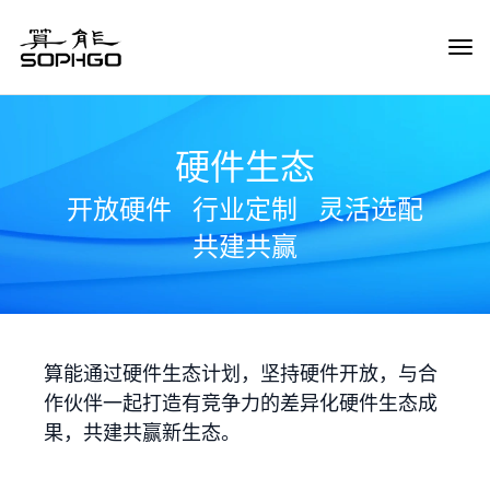
Tog
Navi
硬件生态
开放硬件
行业定制
灵活选配
共建共赢
算能通过硬件生态计划，坚持硬件开放，与合
作伙伴一起打造有竞争力的差异化硬件生态成
果，共建共赢新生态。