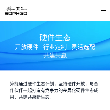
Tog
Navi
硬件生态
开放硬件
行业定制
灵活选配
共建共赢
算能通过硬件生态计划，坚持硬件开放，与合
作伙伴一起打造有竞争力的差异化硬件生态成
果，共建共赢新生态。