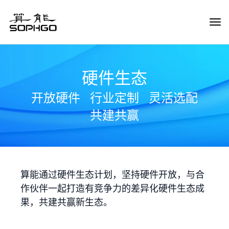
Tog
Navi
硬件生态
开放硬件
行业定制
灵活选配
共建共赢
算能通过硬件生态计划，坚持硬件开放，与合
作伙伴一起打造有竞争力的差异化硬件生态成
果，共建共赢新生态。