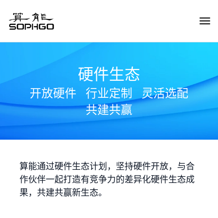
Tog
Navi
硬件生态
开放硬件
行业定制
灵活选配
共建共赢
算能通过硬件生态计划，坚持硬件开放，与合
作伙伴一起打造有竞争力的差异化硬件生态成
果，共建共赢新生态。