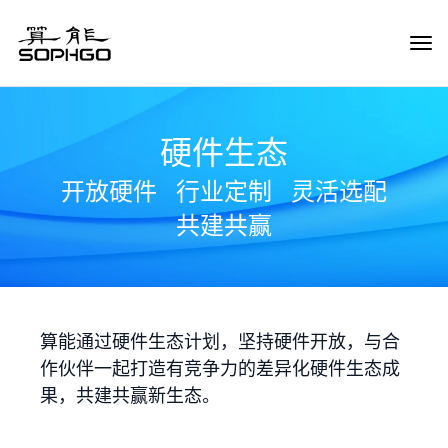
Tog
Navi
硬件生态
开放硬件
行业定制
灵活选配
共建共赢
算能通过硬件生态计划，坚持硬件开放，与合
作伙伴一起打造有竞争力的差异化硬件生态成
果，共建共赢新生态。