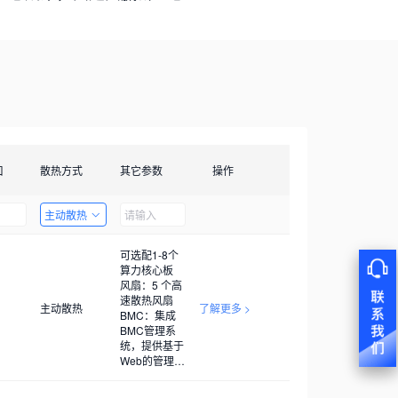
口
散热方式
其它参数
操作
主动散热
可选配1-8个
算力核心板
风扇：5 个高
速散热风扇
主动散热
了解更多 >
BMC：集成
BMC管理系
统，提供基于
Web的管理界
面，BMC管
理系统可进行