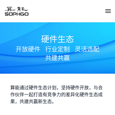
Tog
Navi
硬件生态
开放硬件
行业定制
灵活选配
共建共赢
算能通过硬件生态计划，坚持硬件开放，与合
作伙伴一起打造有竞争力的差异化硬件生态成
果，共建共赢新生态。