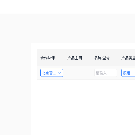
合作伙伴
产品主图
名称/型号
产品类
北京智启图瞳科技有限公司
模组