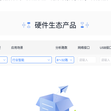
硬件生态产品
型
应用场景
分析路数
网络接口
USB接
行业智能
8～32路