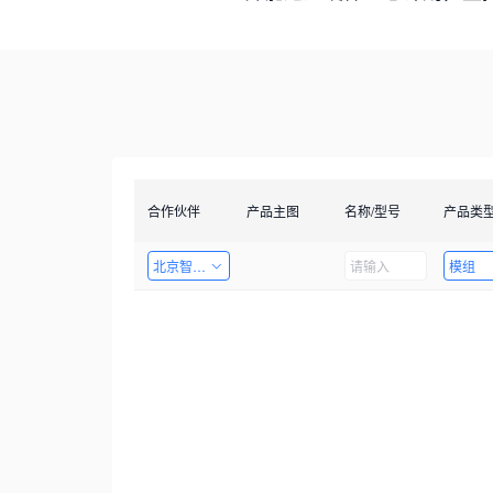
合作伙伴
产品主图
名称/型号
产品类
北京智启图瞳科技有限公司
模组