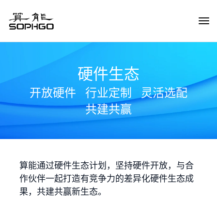
Tog
Navi
硬件生态
开放硬件
行业定制
灵活选配
共建共赢
算能通过硬件生态计划，坚持硬件开放，与合
作伙伴一起打造有竞争力的差异化硬件生态成
果，共建共赢新生态。