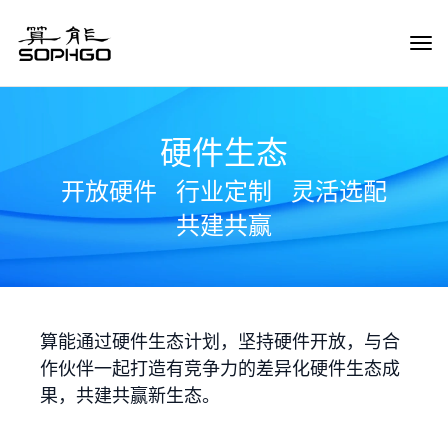
Tog
Navi
硬件生态
开放硬件
行业定制
灵活选配
共建共赢
算能通过硬件生态计划，坚持硬件开放，与合
作伙伴一起打造有竞争力的差异化硬件生态成
果，共建共赢新生态。