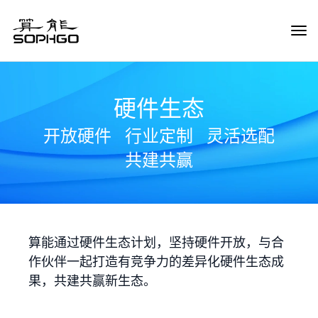
Tog
Navi
硬件生态
开放硬件
行业定制
灵活选配
共建共赢
算能通过硬件生态计划，坚持硬件开放，与合
作伙伴一起打造有竞争力的差异化硬件生态成
果，共建共赢新生态。