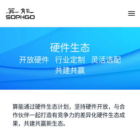
Tog
Navi
硬件生态
开放硬件
行业定制
灵活选配
共建共赢
算能通过硬件生态计划，坚持硬件开放，与合
作伙伴一起打造有竞争力的差异化硬件生态成
果，共建共赢新生态。