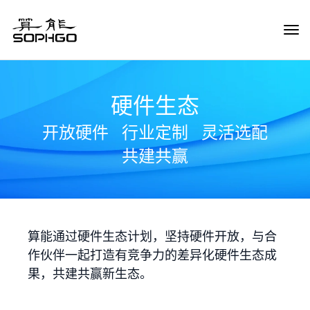
Tog
Navi
硬件生态
开放硬件
行业定制
灵活选配
共建共赢
算能通过硬件生态计划，坚持硬件开放，与合
作伙伴一起打造有竞争力的差异化硬件生态成
果，共建共赢新生态。