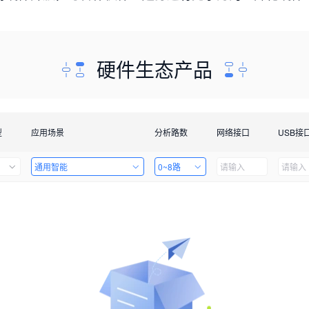
硬件生态产品
型
应用场景
分析路数
网络接口
USB接
通用智能
0~8路