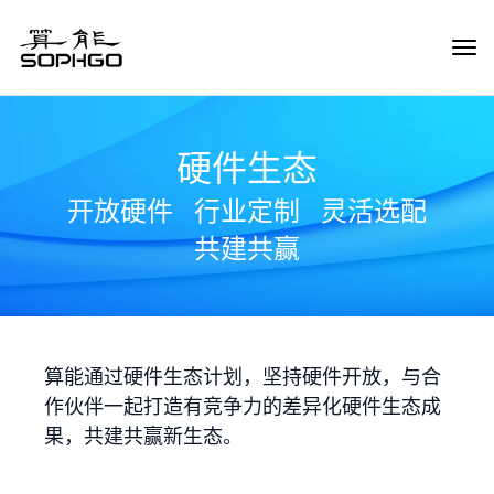
Tog
Navi
硬件生态
开放硬件
行业定制
灵活选配
共建共赢
算能通过硬件生态计划，坚持硬件开放，与合
作伙伴一起打造有竞争力的差异化硬件生态成
果，共建共赢新生态。