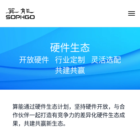
Tog
Navi
硬件生态
开放硬件
行业定制
灵活选配
共建共赢
算能通过硬件生态计划，坚持硬件开放，与合
作伙伴一起打造有竞争力的差异化硬件生态成
果，共建共赢新生态。