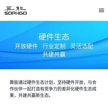
Tog
Navi
硬件生态
开放硬件
行业定制
灵活选配
共建共赢
算能通过硬件生态计划，坚持硬件开放，与合
作伙伴一起打造有竞争力的差异化硬件生态成
果，共建共赢新生态。