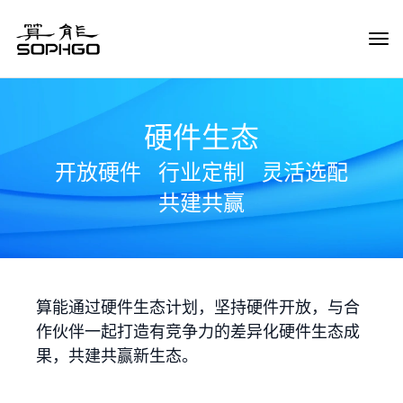
Tog
Navi
硬件生态
开放硬件
行业定制
灵活选配
共建共赢
算能通过硬件生态计划，坚持硬件开放，与合
作伙伴一起打造有竞争力的差异化硬件生态成
果，共建共赢新生态。