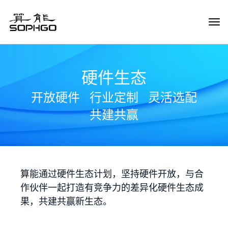
Tog
Navi
硬件生态
开放硬件
行业定制
灵活选配
共建共赢
算能通过硬件生态计划，坚持硬件开放，与合
作伙伴一起打造有竞争力的差异化硬件生态成
果，共建共赢新生态。