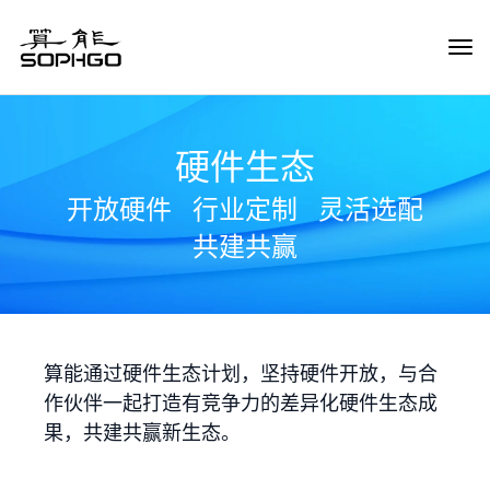
Tog
Navi
硬件生态
开放硬件
行业定制
灵活选配
共建共赢
算能通过硬件生态计划，坚持硬件开放，与合
作伙伴一起打造有竞争力的差异化硬件生态成
果，共建共赢新生态。